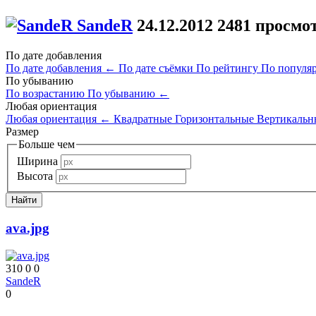
SandeR
24.12.2012
2481 просмо
По дате добавления
По дате добавления
←
По дате съёмки
По рейтингу
По популя
По убыванию
По возрастанию
По убыванию
←
Любая ориентация
Любая ориентация
←
Квадратные
Горизонтальные
Вертикальн
Размер
Больше чем
Ширина
Высота
ava.jpg
310
0
0
SandeR
0