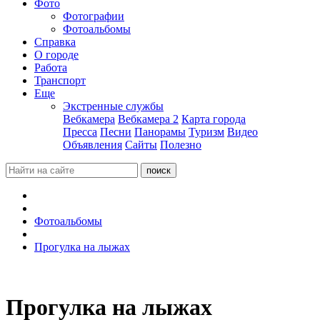
Фото
Фотографии
Фотоальбомы
Справка
О городе
Работа
Транспорт
Еще
Экстренные службы
Вебкамера
Вебкамера 2
Карта города
Пресса
Песни
Панорамы
Туризм
Видео
Объявления
Сайты
Полезно
Фотоальбомы
Прогулка на лыжах
Прогулка на лыжах