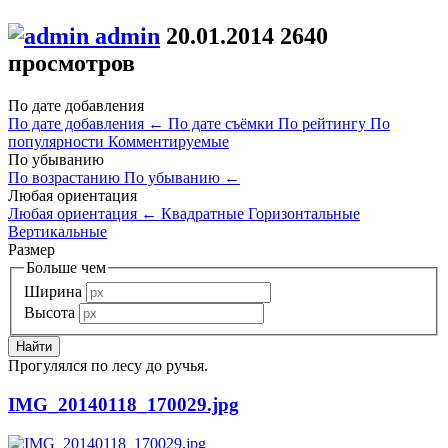
admin
20.01.2014
2640
просмотров
По дате добавления
По дате добавления
←
По дате съёмки
По рейтингу
По
популярности
Комментируемые
По убыванию
По возрастанию
По убыванию
←
Любая ориентация
Любая ориентация
←
Квадратные
Горизонтальные
Вертикальные
Размер
Больше чем
Ширина
Высота
Прогулялся по лесу до ручья.
IMG_20140118_170029.jpg