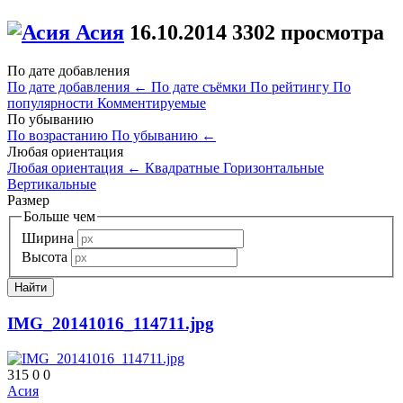
Асия
16.10.2014
3302 просмотра
По дате добавления
По дате добавления
←
По дате съёмки
По рейтингу
По
популярности
Комментируемые
По убыванию
По возрастанию
По убыванию
←
Любая ориентация
Любая ориентация
←
Квадратные
Горизонтальные
Вертикальные
Размер
Больше чем
Ширина
Высота
IMG_20141016_114711.jpg
315
0
0
Асия