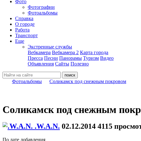
Фото
Фотографии
Фотоальбомы
Справка
О городе
Работа
Транспорт
Еще
Экстренные службы
Вебкамера
Вебкамера 2
Карта города
Пресса
Песни
Панорамы
Туризм
Видео
Объявления
Сайты
Полезно
Фотоальбомы
Соликамск под снежным покровом
Соликамск под снежным пок
.W.A.N.
02.12.2014
4115 просмо
По дате добавления