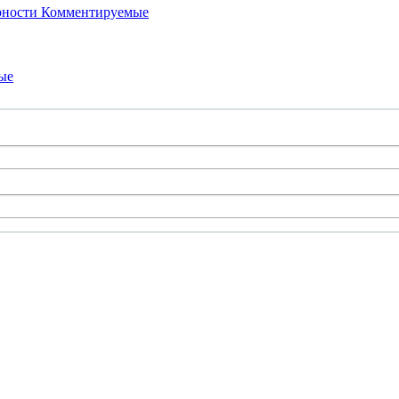
рности
Комментируемые
ые