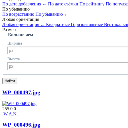
По дате добавления
←
По дате съёмки
По рейтингу
По популя
По убыванию
По возрастанию
По убыванию
←
Любая ориентация
Любая ориентация
←
Квадратные
Горизонтальные
Вертикальн
Размер
Больше чем
Ширина
Высота
WP_000497.jpg
255
0
0
.W.A.N.
WP_000496.jpg