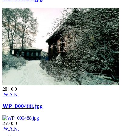
284
0
0
.W.A.N.
WP_000488.jpg
259
0
0
.W.A.N.