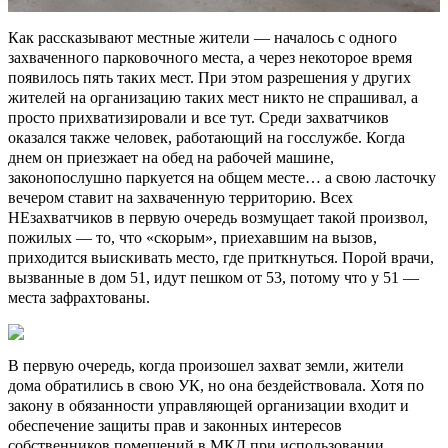
Как рассказывают местные жители — началось с одного
захваченного парковочного места, а через некоторое время
появилось пять таких мест. При этом разрешения у других
жителей на организацию таких мест никто не спрашивал, а
просто прихватизировали и все тут. Среди захватчиков
оказался также человек, работающий на госслужбе. Когда
днем он приезжает на обед на рабочей машине,
законопослушно паркуется на общем месте… а свою ласточку
вечером ставит на захваченную территорию. Всех
НЕзахватчиков в первую очередь возмущает такой произвол,
пожилых — то, что «скорым», приехавшим на вызов,
приходится выискивать место, где приткнуться. Порой врачи,
вызванные в дом 51, идут пешком от 53, потому что у 51 —
места зафрахтованы.
В первую очередь, когда произошел захват земли, жители
дома обратились в свою УК, но она бездействовала. Хотя по
закону в обязанности управляющей организации входит и
обеспечение защиты прав и законных интересов
собственников помещений в МКД при использовании