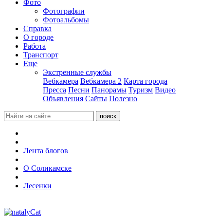
Фото
Фотографии
Фотоальбомы
Справка
О городе
Работа
Транспорт
Еще
Экстренные службы
Вебкамера
Вебкамера 2
Карта города
Пресса
Песни
Панорамы
Туризм
Видео
Объявления
Сайты
Полезно
Лента блогов
О Соликамске
Лесенки