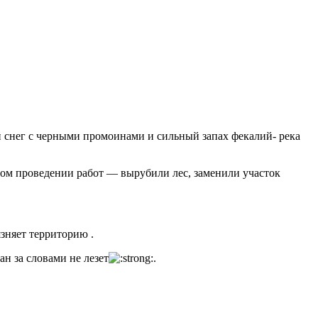
й снег с черными промоинами и сильный запах фекалий- река
ном проведении работ — вырубили лес, заменили участок
зняет территорию .
н за словами не лезет
.