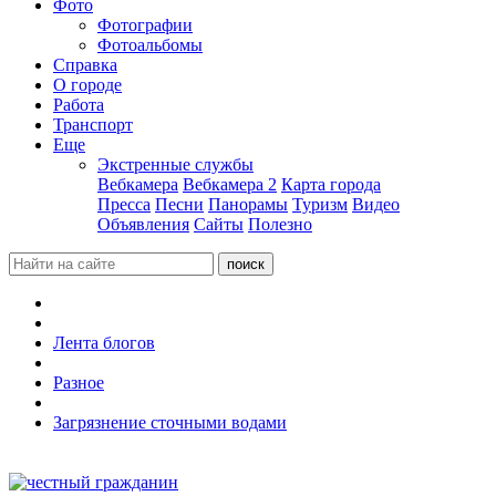
Фото
Фотографии
Фотоальбомы
Справка
О городе
Работа
Транспорт
Еще
Экстренные службы
Вебкамера
Вебкамера 2
Карта города
Пресса
Песни
Панорамы
Туризм
Видео
Объявления
Сайты
Полезно
Лента блогов
Разное
Загрязнение сточными водами