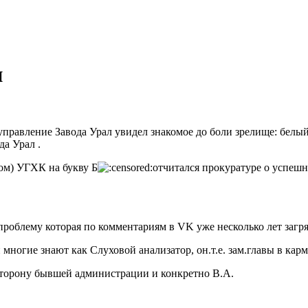
и
управление Завода Урал увидел знакомое до боли зрелище: белы
да Урал .
ом) УГХК на букву Б
отчитался прокуратуре о успеш
роблему которая по комментариям в VK уже несколько лет загря
огие знают как Слуховой анализатор, он.т.е. зам.главы в карма
сторону бывшей администрации и конкретно В.А.