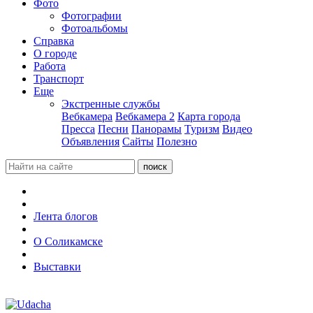
Фото
Фотографии
Фотоальбомы
Справка
О городе
Работа
Транспорт
Еще
Экстренные службы
Вебкамера
Вебкамера 2
Карта города
Пресса
Песни
Панорамы
Туризм
Видео
Объявления
Сайты
Полезно
Лента блогов
О Соликамске
Выставки