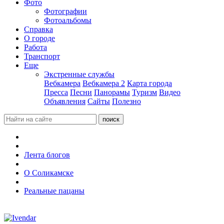
Фото
Фотографии
Фотоальбомы
Справка
О городе
Работа
Транспорт
Еще
Экстренные службы
Вебкамера
Вебкамера 2
Карта города
Пресса
Песни
Панорамы
Туризм
Видео
Объявления
Сайты
Полезно
Лента блогов
О Соликамске
Реальные пацаны