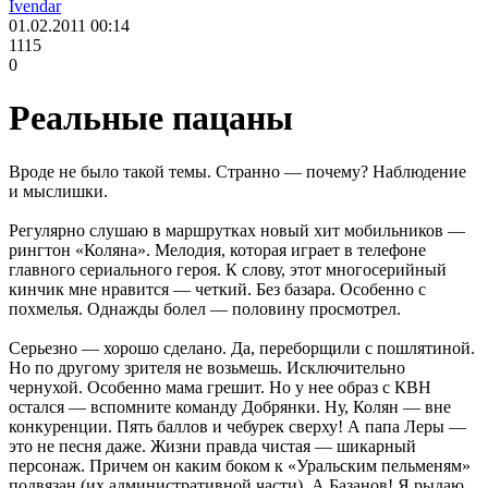
Ivendar
01.02.2011
00:14
1115
0
Реальные пацаны
Вроде не было такой темы. Странно — почему? Наблюдение
и мыслишки.
Регулярно слушаю в маршрутках новый хит мобильников —
рингтон «Коляна». Мелодия, которая играет в телефоне
главного сериального героя. К слову, этот многосерийный
кинчик мне нравится — четкий. Без базара. Особенно с
похмелья. Однажды болел — половину просмотрел.
Серьезно — хорошо сделано. Да, переборщили с пошлятиной.
Но по другому зрителя не возьмешь. Исключительно
чернухой. Особенно мама грешит. Но у нее образ с КВН
остался — вспомните команду Добрянки. Ну, Колян — вне
конкуренции. Пять баллов и чебурек сверху! А папа Леры —
это не песня даже. Жизни правда чистая — шикарный
персонаж. Причем он каким боком к «Уральским пельменям»
подвязан (их административной части). А Базанов! Я рыдаю