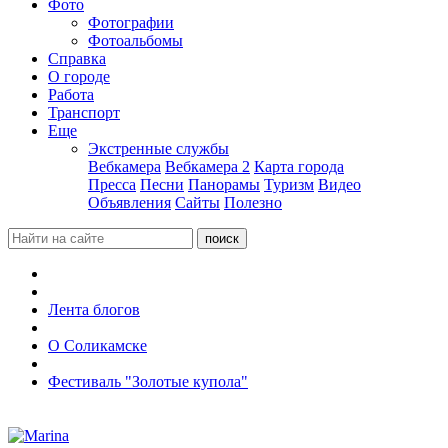
Фото
Фотографии
Фотоальбомы
Справка
О городе
Работа
Транспорт
Еще
Экстренные службы
Вебкамера
Вебкамера 2
Карта города
Пресса
Песни
Панорамы
Туризм
Видео
Объявления
Сайты
Полезно
Лента блогов
О Соликамске
Фестиваль "Золотые купола"