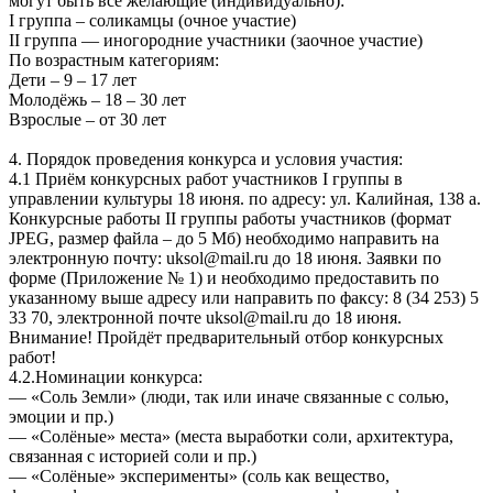
могут быть все желающие (индивидуально):
I группа – соликамцы (очное участие)
II группа — иногородние участники (заочное участие)
По возрастным категориям:
Дети – 9 – 17 лет
Молодёжь – 18 – 30 лет
Взрослые – от 30 лет
4. Порядок проведения конкурса и условия участия:
4.1 Приём конкурсных работ участников I группы в
управлении культуры 18 июня. по адресу: ул. Калийная, 138 а.
Конкурсные работы II группы работы участников (формат
JPEG, размер файла – до 5 Мб) необходимо направить на
электронную почту: uksol@mail.ru до 18 июня. Заявки по
форме (Приложение № 1) и необходимо предоставить по
указанному выше адресу или направить по факсу: 8 (34 253) 5
33 70, электронной почте uksol@mail.ru до 18 июня.
Внимание! Пройдёт предварительный отбор конкурсных
работ!
4.2.Номинации конкурса:
— «Соль Земли» (люди, так или иначе связанные с солью,
эмоции и пр.)
— «Солёные» места» (места выработки соли, архитектура,
связанная с историей соли и пр.)
— «Солёные» эксперименты» (соль как вещество,