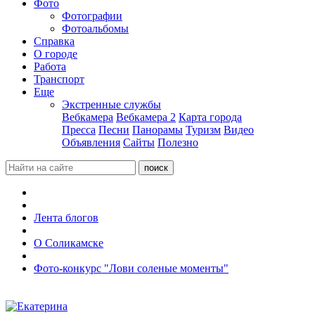
Фото
Фотографии
Фотоальбомы
Справка
О городе
Работа
Транспорт
Еще
Экстренные службы
Вебкамера
Вебкамера 2
Карта города
Пресса
Песни
Панорамы
Туризм
Видео
Объявления
Сайты
Полезно
Лента блогов
О Соликамске
Фото-конкурс "Лови соленые моменты"