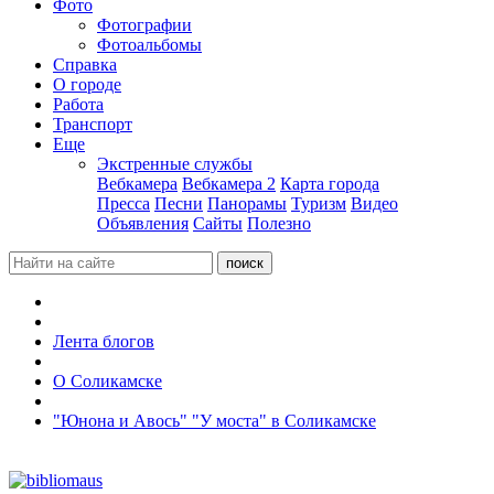
Фото
Фотографии
Фотоальбомы
Справка
О городе
Работа
Транспорт
Еще
Экстренные службы
Вебкамера
Вебкамера 2
Карта города
Пресса
Песни
Панорамы
Туризм
Видео
Объявления
Сайты
Полезно
Лента блогов
О Соликамске
"Юнона и Авось" "У моста" в Соликамске