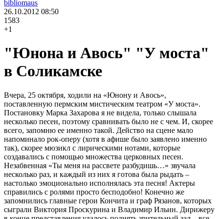
bibliomaus
26.10.2012
08:50
1583
+1
"Юнона и Авось" "У моста"
в Соликамске
Вчера, 25 октября, ходили на «Юнону и Авось»,
поставленную пермским мистическим театром «У моста».
Постановку Марка Захарова я не видела, только слышала
несколько песен, поэтому сравнивать было не с чем. И, скорее
всего, запомню ее именно такой. Действо на сцене мало
напоминало рок-оперу (хотя в афише было заявлено именно
так), скорее мюзикл с лирическими нотами, которые
создавались с помощью множества церковных песен.
Незабвенная «Ты меня на рассвете разбудишь…» звучала
несколько раз, и каждый из них я готова была рыдать –
настолько эмоционально исполнялась эта песня! Актеры
справились с ролями просто бесподобно! Конечно же
запомнились главные герои Кончита и граф Рязанов, которых
сыграли Виктория Проскурина и Владимир Ильин. Дирижеру
в конце представления удалось поднять зрительный зал – все