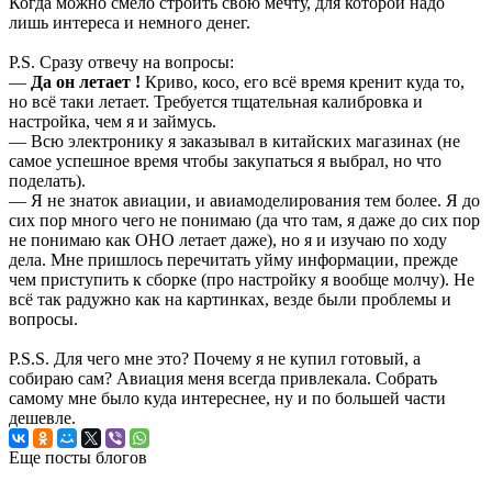
Когда можно смело строить свою мечту, для которой надо
лишь интереса и немного денег.
P.S. Сразу отвечу на вопросы:
—
Да он летает !
Криво, косо, его всё время кренит куда то,
но всё таки летает. Требуется тщательная калибровка и
настройка, чем я и займусь.
— Всю электронику я заказывал в китайских магазинах (не
самое успешное время чтобы закупаться я выбрал, но что
поделать).
— Я не знаток авиации, и авиамоделирования тем более. Я до
сих пор много чего не понимаю (да что там, я даже до сих пор
не понимаю как ОНО летает даже), но я и изучаю по ходу
дела. Мне пришлось перечитать уйму информации, прежде
чем приступить к сборке (про настройку я вообще молчу). Не
всё так радужно как на картинках, везде были проблемы и
вопросы.
P.S.S. Для чего мне это? Почему я не купил готовый, а
собираю сам? Авиация меня всегда привлекала. Собрать
самому мне было куда интереснее, ну и по большей части
дешевле.
Еще посты блогов