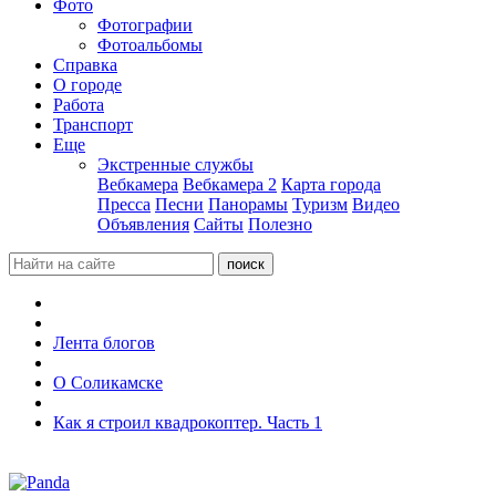
Фото
Фотографии
Фотоальбомы
Справка
О городе
Работа
Транспорт
Еще
Экстренные службы
Вебкамера
Вебкамера 2
Карта города
Пресса
Песни
Панорамы
Туризм
Видео
Объявления
Сайты
Полезно
Лента блогов
О Соликамске
Как я строил квадрокоптер. Часть 1