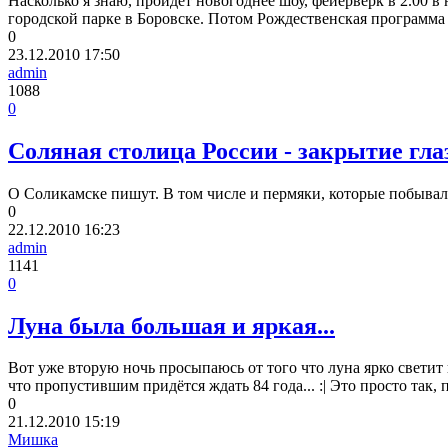
Насколько я знаю, пройдет новогоднее шоу, фейерверк в 2.00 в
городской парке в Боровске. Потом Рождественская программа 
0
23.12.2010
17:50
admin
1088
0
Соляная столица России - закрытие гл
О Соликамске пишут. В том числе и пермяки, которые побыва
0
22.12.2010
16:23
admin
1141
0
Луна была большая и яркая...
Вот уже вторую ночь просыпаюсь от того что луна ярко светит в
что пропустившим придётся ждать 84 года... :| Это просто так,
0
21.12.2010
15:19
Мишка