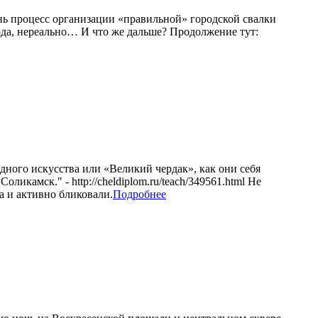
ень процесс организации «правильной» городской свалки
 года, нереально… И что же дальше? Продолжение тут:
дного искусства или «Великий чердак», как они себя
икамск." - http://cheldiplom.ru/teach/349561.html Не
а и активно бликовали.
Подробнее