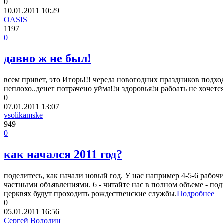
0
10.01.2011
10:29
OASIS
1197
0
давно ж не был!
всем привет, это Игорь!!! череда новогодних праздников подхо
неплохо..денег потрачено уйма!!и здоровья!и рабоать не хочется
0
07.01.2011
13:07
vsolikamske
949
0
как начался 2011 год?
поделитесь, как начали новый год. У нас например 4-5-6 рабоч
частными объявлениями. 6 - читайте нас в полном объеме - под
церквях будут проходить рождественские службы.
Подробнее
0
05.01.2011
16:56
Сергей Володин