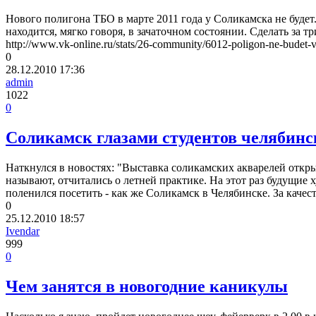
Нового полигона ТБО в марте 2011 года у Соликамска не буде
находится, мягко говоря, в зачаточном состоянии. Сделать за т
http://www.vk-online.ru/stats/26-community/6012-poligon-ne-budet-
0
28.12.2010
17:36
admin
1022
0
Соликамск глазами студентов челябин
Наткнулся в новостях: "Выставка соликамских акварелей откр
называют, отчитались о летней практике. На этот раз будущие х
поленился посетить - как же Соликамск в Челябинске. За качес
0
25.12.2010
18:57
Ivendar
999
0
Чем занятся в новогодние каникулы