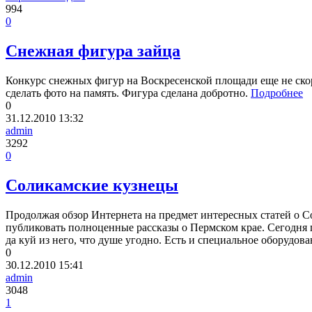
994
0
Снежная фигура зайца
Конкурс снежных фигур на Воскресенской площади еще не скоро
сделать фото на память. Фигура сделана добротно.
Подробнее
0
31.12.2010
13:32
admin
3292
0
Соликамские кузнецы
Продолжая обзор Интернета на предмет интересных статей о Со
публиковать полноценные рассказы о Пермском крае. Сегодня по
да куй из него, что душе угодно. Есть и специальное оборудова
0
30.12.2010
15:41
admin
3048
1