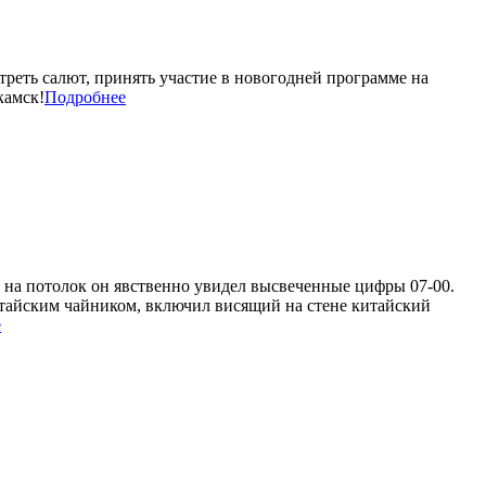
треть салют, принять участие в новогодней программе на
камск!
Подробнее
и на потолок он явственно увидел высвеченные цифры 07-00.
итайским чайником, включил висящий на стене китайский
е