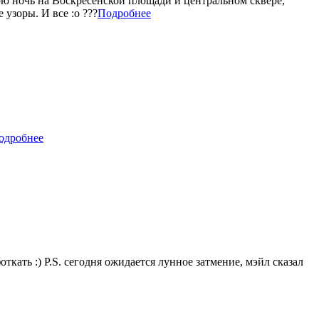
нюю ночь на Воскресенской площади и центральном сквере,
узоры. И все :o ???
Подробнее
одробнее
ткать :) P.S. сегодня ожидается лунное затмение, мэйл сказал