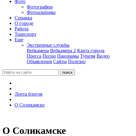
Фото
Фотографии
Фотоальбомы
Справка
О городе
Работа
Транспорт
Еще
Экстренные службы
Вебкамера
Вебкамера 2
Карта города
Пресса
Песни
Панорамы
Туризм
Видео
Объявления
Сайты
Полезно
Лента блогов
О Соликамске
О Соликамске