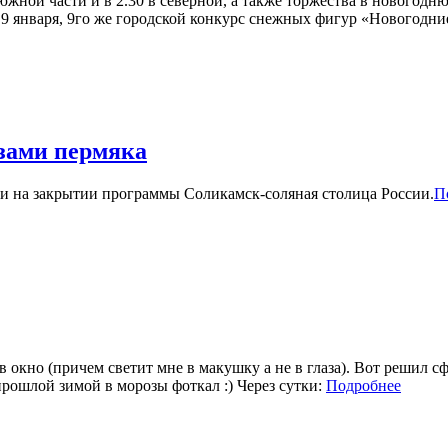
 южной части и в 2.30 в северной, а также торжества в новогод
9 января, 9го же городской конкурс снежных фигур «Новогодние 
азами пермяка
ли на закрытии программы Соликамск-соляная столица России.
П
 окно (причем светит мне в макушку а не в глаза). Вот решил сфо
 прошлой зимой в морозы фоткал :) Через сутки:
Подробнее