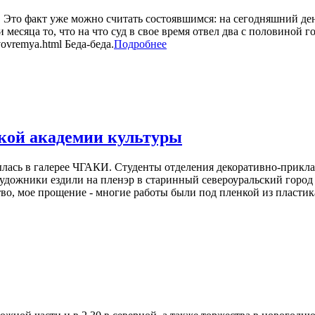
т. Это факт уже можно считать состоявшимся: на сегодняшний д
ри месяца то, что на что суд в свое время отвел два с половиной
vovremya.html Беда-беда.
Подробнее
ской академии культуры
ылась в галерее ЧГАКИ. Студенты отделения декоративно-прикла
удожники ездили на пленэр в старинный североуральский город Сол
тво, мое прощение - многие работы были под пленкой из пластик