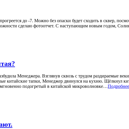
огреется до -7. Можно без опаски будет сходить в сквер, посмо
зможности сделаю фотоотчет. С наступающим новым годом, Соли
итая?
азбудила Менеджера. Взглянув сквозь с трудом раздираемые век
плые китайские тапки, Менеджер двинулся на кухню. Щёлкнул к
 мгновенно подогретый в китайской микроволновке…
Подробне
ают.