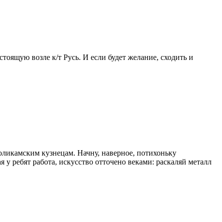
оящую возле к/т Русь. И если будет желание, сходить и
соликамским кузнецам. Начну, наверное, потихоньку
я у ребят работа, искусство отточено веками: раскаляй металл