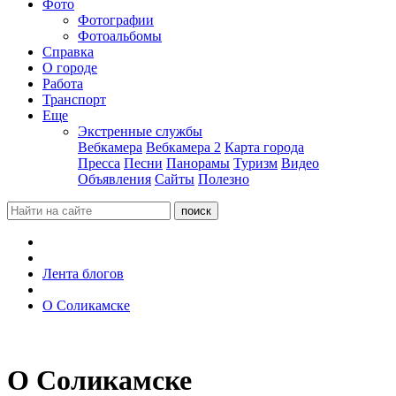
Фото
Фотографии
Фотоальбомы
Справка
О городе
Работа
Транспорт
Еще
Экстренные службы
Вебкамера
Вебкамера 2
Карта города
Пресса
Песни
Панорамы
Туризм
Видео
Объявления
Сайты
Полезно
Лента блогов
О Соликамске
О Соликамске