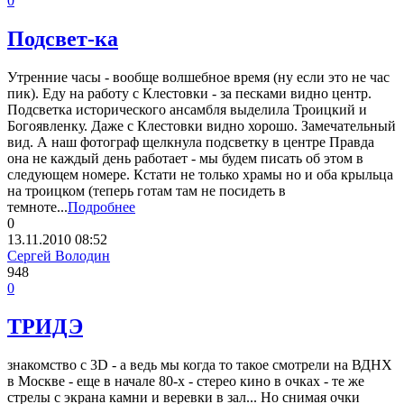
0
Подсвет-ка
Утренние часы - вообще волшебное время (ну если это не час
пик). Еду на работу с Клестовки - за песками видно центр.
Подсветка исторического ансамбля выделила Троицкий и
Богоявленку. Даже с Клестовки видно хорошо. Замечательный
вид. А наш фотограф щелкнула подсветку в центре Правда
она не каждый день работает - мы будем писать об этом в
следующем номере. Кстати не только храмы но и оба крыльца
на троицком (теперь готам там не посидеть в
темноте...
Подробнее
0
13.11.2010
08:52
Сергей Володин
948
0
ТРИДЭ
знакомство с 3D - а ведь мы когда то такое смотрели на ВДНХ
в Москве - еще в начале 80-х - стерео кино в очках - те же
стрелы с экрана камни и веревки в зал... Но снимая очки