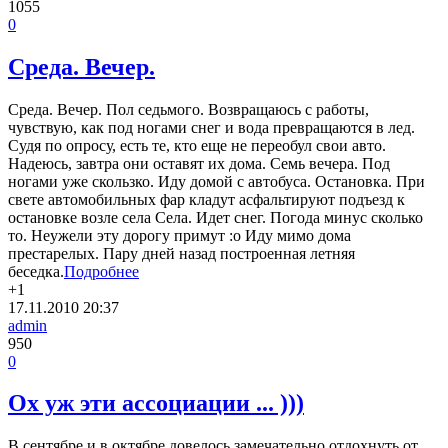
1055
0
Среда. Вечер.
Среда. Вечер. Пол седьмого. Возвращаюсь с работы,
чувствую, как под ногами снег и вода превращаются в лед.
Судя по опросу, есть те, кто еще не переобул свои авто.
Надеюсь, завтра они оставят их дома. Семь вечера. Под
ногами уже скользко. Иду домой с автобуса. Остановка. При
свете автомобильных фар кладут асфальтируют подъезд к
остановке возле села Села. Идет снег. Погода минус сколько
то. Неужели эту дорогу примут :o Иду мимо дома
престарелых. Пару дней назад построенная летняя
беседка.
Подробнее
+1
17.11.2010
20:37
admin
950
0
Ох уж эти ассоциации ... )))
В сентябре и в октябре довелось замечательно отдохнуть от