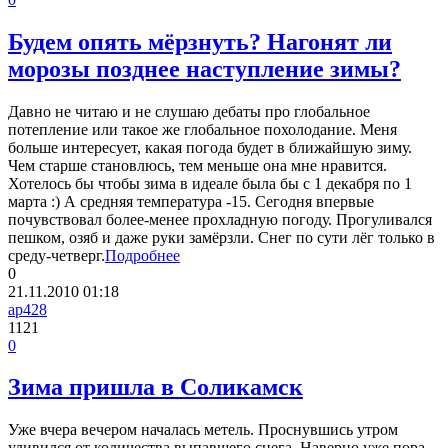
Будем опять мёрзнуть? Нагонят ли
морозы позднее наступление зимы?
Давно не читаю и не слушаю дебаты про глобальное
потепление или такое же глобальное похолодание. Меня
больше интересует, какая погода будет в ближайшую зиму.
Чем старше становлюсь, тем меньше она мне нравится.
Хотелось бы чтобы зима в идеале была бы с 1 декабря по 1
марта :) А средняя температура -15. Сегодня впервые
почувствовал более-менее прохладную погоду. Прогуливался
пешком, озяб и даже руки замёрзли. Снег по сути лёг только в
среду-четверг.
Подробнее
0
21.11.2010
01:18
ap428
1121
0
Зима пришла в Соликамск
Уже вчера вечером началась метель. Проснувшись утром
удивился от количества выпавшего снега. Наверно уже пора