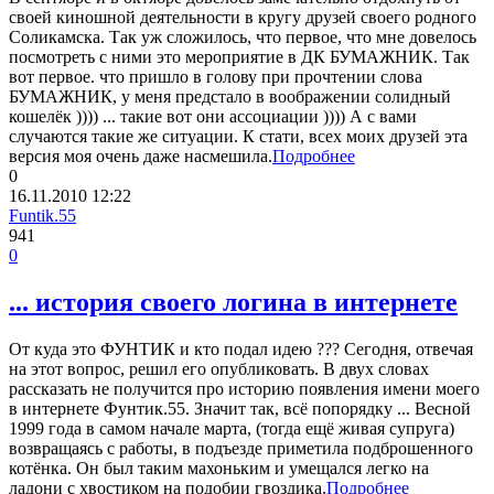
своей киношной деятельности в кругу друзей своего родного
Соликамска. Так уж сложилось, что первое, что мне довелось
посмотреть с ними это мероприятие в ДК БУМАЖНИК. Так
вот первое. что пришло в голову при прочтении слова
БУМАЖНИК, у меня предстало в воображении солидный
кошелёк )))) ... такие вот они ассоциации )))) А с вами
случаются такие же ситуации. К стати, всех моих друзей эта
версия моя очень даже насмешила.
Подробнее
0
16.11.2010
12:22
Funtik.55
941
0
... история своего логина в интернете
От куда это ФУНТИК и кто подал идею ??? Сегодня, отвечая
на этот вопрос, решил его опубликовать. В двух словах
рассказать не получится про историю появления имени моего
в интернете Фунтик.55. Значит так, всё попорядку ... Весной
1999 года в самом начале марта, (тогда ещё живая супруга)
возвращаясь с работы, в подъезде приметила подброшенного
котёнка. Он был таким махоньким и умещался легко на
ладони с хвостиком на подобии гвоздика.
Подробнее