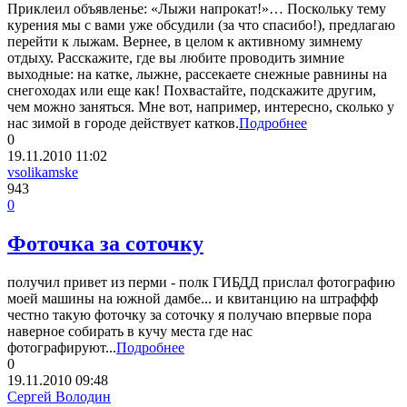
Приклеил объявленье: «Лыжи напрокат!»… Поскольку тему
курения мы с вами уже обсудили (за что спасибо!), предлагаю
перейти к лыжам. Вернее, в целом к активному зимнему
отдыху. Расскажите, где вы любите проводить зимние
выходные: на катке, лыжне, рассекаете снежные равнины на
снегоходах или еще как! Похвастайте, подскажите другим,
чем можно заняться. Мне вот, например, интересно, сколько у
нас зимой в городе действует катков.
Подробнее
0
19.11.2010
11:02
vsolikamske
943
0
Фоточка за соточку
получил привет из перми - полк ГИБДД прислал фотографию
моей машины на южной дамбе... и квитанцию на штраффф
честно такую фоточку за соточку я получаю впервые пора
наверное собирать в кучу места где нас
фотографируют...
Подробнее
0
19.11.2010
09:48
Сергей Володин