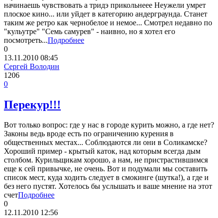
начинаешь чувствовать а тридэ прикольнеее Неужели умрет
плоское кино... или уйдет в категорию андерграунда. Станет
таким же ретро как чернобелое и немое... Смотрел недавно по
"кульутре" "Семь самурев" - наивно, но я хотел его
посмотреть...
Подробнее
0
13.11.2010
08:45
Сергей Володин
1206
0
Перекур!!!
Вот только вопрос: где у нас в городе курить можно, а где нет?
Законы ведь вроде есть по ограничению курения в
общественных местах... Соблюдаются ли они в Соликамске?
Хороший пример - крытый каток, над которым всегда дым
столбом. Курильщикам хорошо, а нам, не пристрастившимся
еще к сей привычке, не очень. Вот и подумали мы составить
список мест, куда ходить следует в смокинге (шутка!), а где и
без него пустят. Хотелось бы услышать и ваше мнение на этот
счет
Подробнее
0
12.11.2010
12:56