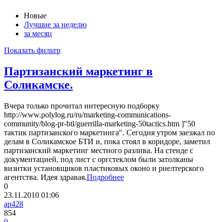
Новые
Лучшие за неделю
за месяц
Показать фильтр
Партизанский маркетинг в
Соликамске.
Вчера только прочитал интересную подборку
http://www.polylog.ru/ru/marketing-communications-
community/blog-pr-btl/guerrilla-marketing-50tactics.htm ]"50
тактик партизанского маркетинга". Сегодня утром заезжал по
делам в Соликамское БТИ и, пока стоял в коридоре, заметил
партизанский маркетинг местного разлива. На стенде с
документацией, под лист с оргстеклом были затолканы
визитки установщиков пластиковых оконо и риелтерского
агентства. Идея здравая.
Подробнее
0
23.11.2010
01:06
ap428
854
0