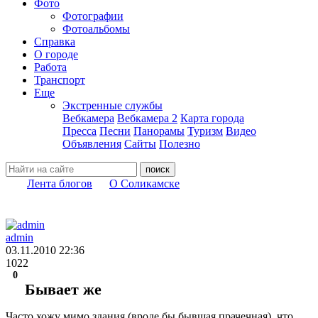
Фото
Фотографии
Фотоальбомы
Справка
О городе
Работа
Транспорт
Еще
Экстренные службы
Вебкамера
Вебкамера 2
Карта города
Пресса
Песни
Панорамы
Туризм
Видео
Объявления
Сайты
Полезно
Лента блогов
О Соликамске
admin
03.11.2010
22:36
1022
0
Бывает же
Часто хожу мимо здания (вроде бы бывшая прачечная), что