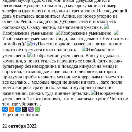
кидали мусор туда. Отец мой помог девушке донести
несколько мусорных пакетов до мусорок, записал номер
телефона (для меня) и продолжил тренировку. На следующий
день я пыталась дозвониться Алине, но номер упорно не
отвечал. Решила сходить до Дубравы сама и посмотреть
обстановку. Скажу честно, впечатления ужасные.
Изображение уменьшено.
Изображение уменьшено.
Изображение уменьшено. Люди, вы что делаете? Лес похож на
помойку((((
Пакетики яркие, развешаны везде, но вот
как-то не стремятся их использовать…
Изображение
уменьшено.
Изображение уменьшено. В лесу отдыхала
компания, я не испугалась нарушить ее покой, (хотя песик-
бультерьер без намордника и поводка кинулся на меня) и
спросила, что молодые люди знают о человеке, который
придумал прибить пакеты мусорные к деревьям и зачем это
все сделано… молодые люди не знали ничего… зато после
моего вопроса сразу использовали мусорный пакет по
назначению, сложив туда пивные бутылки.
Изображение
уменьшено. Так кто виноват, что мы живем в грязи? Чисто не
там, где убирают…
Еще посты блогов
21 октября 2022