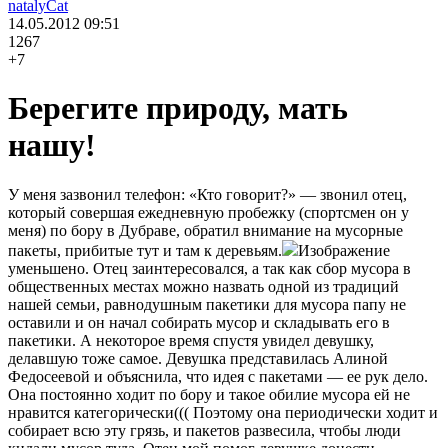
natalyCat
14.05.2012
09:51
1267
+7
Берегите природу, мать
нашу!
У меня зазвонил телефон: «Кто говорит?» — звонил отец,
который совершая ежедневную пробежку (спортсмен он у
меня) по бору в Дубраве, обратил внимание на мусорные
пакеты, прибитые тут и там к деревьям.
Изображение
уменьшено. Отец заинтересовался, а так как сбор мусора в
общественных местах можно назвать одной из традиций
нашей семьи, равнодушным пакетики для мусора папу не
оставили и он начал собирать мусор и складывать его в
пакетики. А некоторое время спустя увидел девушку,
делавшую тоже самое. Девушка представилась Алиной
Федосеевой и объяснила, что идея с пакетами — ее рук дело.
Она постоянно ходит по бору и такое обилие мусора ей не
нравится категорически((( Поэтому она периодически ходит и
собирает всю эту грязь, и пакетов развесила, чтобы люди