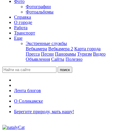
Фото
Фотографии
Фотоальбомы
Справка
О городе
Работа
Транспорт
Еще
Экстренные службы
Вебкамера
Вебкамера 2
Карта города
Пресса
Песни
Панорамы
Туризм
Видео
Объявления
Сайты
Полезно
Лента блогов
О Соликамске
Берегите природу, мать нашу!