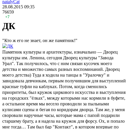
natalyCat
28.08.2015
09:35
76659
+7
ДК
"Кто ж его не знает, он же памятник!"
Памятник культуры и архитектуры, изначально — Дворец
культуры им. Ленина, сегодня Дворец культуры "Завода
Урал". Так получилось, что с ним связан кусочек моего
детства и множество самых разных воспоминаний. Дворец
моего детства) Туда я ходила на танцы в "Уралочку" и
завидовала девчонкам, первым получившим для выступлений
красные туфли на каблуках. Потом, когда сменились
приоритеты, был кружок циркового искусства и выступления
на городских "ёлках", между которыми нас кормили в буфете,
а остальное время мы весело проводили за пыльными
кулисами сцены и бегая по коридорам дворца. Там же, у меня
своровали наручные часы, которые мама с папой подарили
старшему брату, а я надела на кружок для форсу. Ох, и попало
мне тогда… Там был бар "Контакт", в котором впервые по