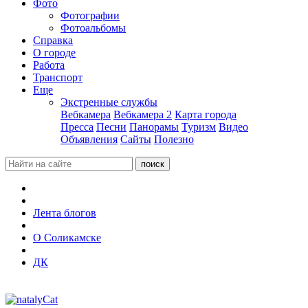
Фото
Фотографии
Фотоальбомы
Справка
О городе
Работа
Транспорт
Еще
Экстренные службы
Вебкамера
Вебкамера 2
Карта города
Пресса
Песни
Панорамы
Туризм
Видео
Объявления
Сайты
Полезно
Лента блогов
О Соликамске
ДК