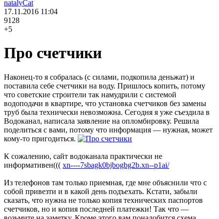
natalyCat
17.11.2016
11:04
9128
+5
Про счетчики
Наконец-то я собралась (с силами, подкопила деньжат) и
поставила себе счетчики на воду. Пришлось копить, потому
что советские строители так намудрили с системой
водоподачи в квартире, что установка счетчиков без замены
труб была технически невозможна. Сегодня я уже съездила в
Водоканал, написала заявление на опломбировку. Решила
поделиться с вами, потому что информация — нужная, может
кому-то пригодиться.
К сожалению, сайт водоканала практически не
информативен(((
xn----7sbagk0bjbogbg2b.xn--p1ai/
Из телефонов там только приемная, где мне объяснили что с
собой привезти и в какой день подъехать. Кстати, забыли
сказать, что нужна не только копия технических паспортов
счетчиков, но и копия последней платежки! Так что —
возьмите на заметку. Кроме этого вам понадобится схема