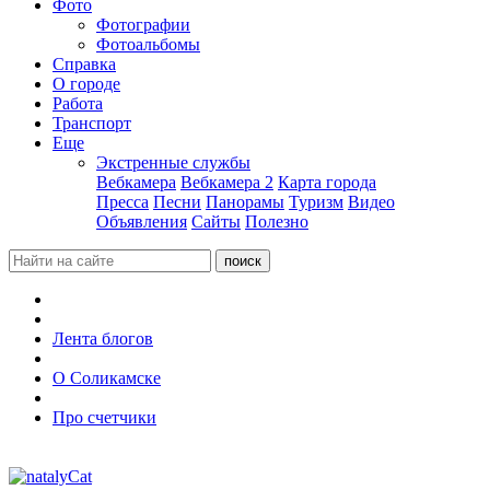
Фото
Фотографии
Фотоальбомы
Справка
О городе
Работа
Транспорт
Еще
Экстренные службы
Вебкамера
Вебкамера 2
Карта города
Пресса
Песни
Панорамы
Туризм
Видео
Объявления
Сайты
Полезно
Лента блогов
О Соликамске
Про счетчики