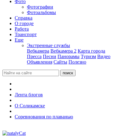
Фото
Фотографии
Фотоальбомы
Справка
О городе
Работа
Транспорт
Еще
Экстренные службы
Вебкамера
Вебкамера 2
Карта города
Пресса
Песни
Панорамы
Туризм
Видео
Объявления
Сайты
Полезно
Лента блогов
О Соликамске
Соревнования по плаванью