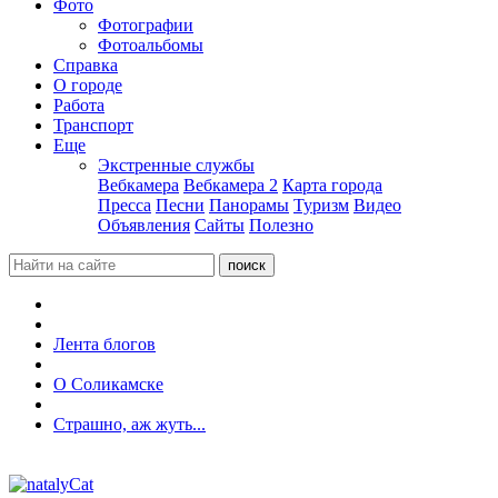
Фото
Фотографии
Фотоальбомы
Справка
О городе
Работа
Транспорт
Еще
Экстренные службы
Вебкамера
Вебкамера 2
Карта города
Пресса
Песни
Панорамы
Туризм
Видео
Объявления
Сайты
Полезно
Лента блогов
О Соликамске
Страшно, аж жуть...