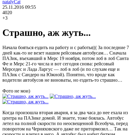
natalyCat
25.11.2016
09:55
4020
+3
Страшно, аж жуть...
Начала бояться ездить на работу и с работы((( За последние 7
дней как-то не везет нашим рейсовым автобусам… Сначала
ПАЗик, въехавший в Мерс 19 ноября, потом лоб в лоб Санта
Фе и Мерс 21-го числа и вот сегодня снова: рейсовый
Мерседес и Лада Ларгус — лоб в лоб (и по слухам еще и
ПАЗик с Сандеро на Южной). Понятно, что вроде как
водители автобусов не виноваты, но ездить-то страшно…
Фото не мои)
Когда произошла вторая авария, я за два часа до нее ехала из
центра на ПАЗике домой. И знаете, тоже боялась. Автобус
летел на полной скорости по неосвещенной Всеобуча, перед
поворотом на Черняховского даже не притормозил… Так на
скорости и влетел в него. А автобус был набит битком,