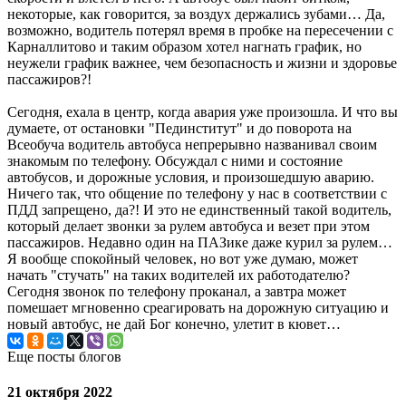
некоторые, как говорится, за воздух держались зубами… Да,
возможно, водитель потерял время в пробке на пересечении с
Карналлитово и таким образом хотел нагнать график, но
неужели график важнее, чем безопасность и жизни и здоровье
пассажиров?!
Сегодня, ехала в центр, когда авария уже произошла. И что вы
думаете, от остановки "Пединститут" и до поворота на
Всеобуча водитель автобуса непрерывно названивал своим
знакомым по телефону. Обсуждал с ними и состояние
автобусов, и дорожные условия, и произошедшую аварию.
Ничего так, что общение по телефону у нас в соответствии с
ПДД запрещено, да?! И это не единственный такой водитель,
который делает звонки за рулем автобуса и везет при этом
пассажиров. Недавно один на ПАЗике даже курил за рулем…
Я вообще спокойный человек, но вот уже думаю, может
начать "стучать" на таких водителей их работодателю?
Сегодня звонок по телефону проканал, а завтра может
помешает мгновенно среагировать на дорожную ситуацию и
новый автобус, не дай Бог конечно, улетит в кювет…
Еще посты блогов
21 октября 2022