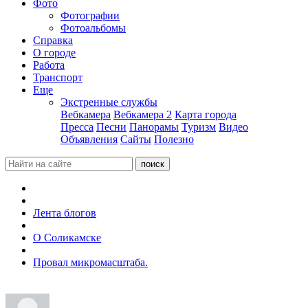
Фото
Фотографии
Фотоальбомы
Справка
О городе
Работа
Транспорт
Еще
Экстренные службы
Вебкамера
Вебкамера 2
Карта города
Пресса
Песни
Панорамы
Туризм
Видео
Объявления
Сайты
Полезно
Лента блогов
О Соликамске
Провал микромасштаба.