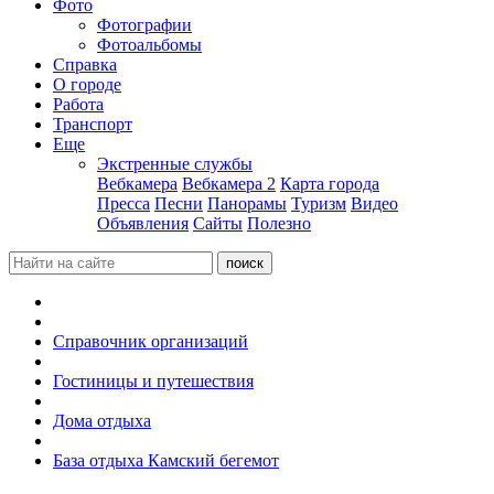
Фото
Фотографии
Фотоальбомы
Справка
О городе
Работа
Транспорт
Еще
Экстренные службы
Вебкамера
Вебкамера 2
Карта города
Пресса
Песни
Панорамы
Туризм
Видео
Объявления
Сайты
Полезно
Справочник организаций
Гостиницы и путешествия
Дома отдыха
База отдыха Камский бегемот