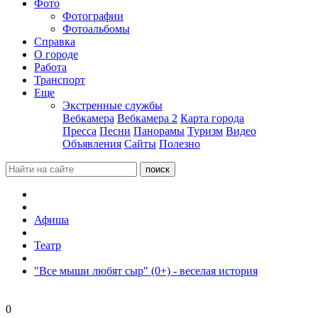
Фото
Фотографии
Фотоальбомы
Справка
О городе
Работа
Транспорт
Еще
Экстренные службы
Вебкамера
Вебкамера 2
Карта города
Пресса
Песни
Панорамы
Туризм
Видео
Объявления
Сайты
Полезно
Афиша
Театр
"Все мыши любят сыр" (0+) - веселая история
0