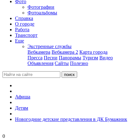
Фото
Фотографии
Фотоальбомы
Справка
О городе
Работа
Транспорт
Еще
Экстренные службы
Вебкамера
Вебкамера 2
Карта города
Пресса
Песни
Панорамы
Туризм
Видео
Объявления
Сайты
Полезно
Афиша
Детям
Новогодние детские представления в ДК Бумажник
0