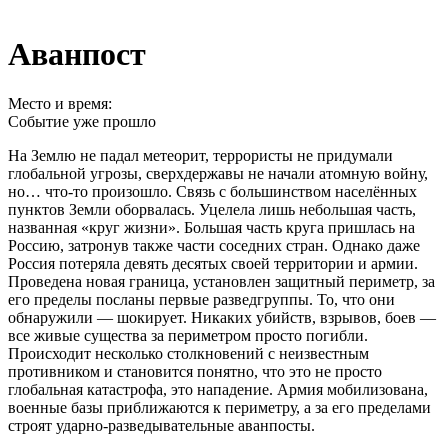
Аванпост
Место и время:
Событие уже прошло
На Землю не падал метеорит, террористы не придумали
глобальной угрозы, сверхдержавы не начали атомную войну,
но… что-то произошло. Связь с большинством населённых
пунктов Земли оборвалась. Уцелела лишь небольшая часть,
названная «круг жизни». Большая часть круга пришлась на
Россию, затронув также части соседних стран. Однако даже
Россия потеряла девять десятых своей территории и армии.
Проведена новая граница, установлен защитный периметр, за
его пределы посланы первые разведгруппы. То, что они
обнаружили — шокирует. Никаких убийств, взрывов, боев —
все живые существа за периметром просто погибли.
Происходит несколько столкновений с неизвестным
противником и становится понятно, что это не просто
глобальная катастрофа, это нападение. Армия мобилизована,
военные базы приближаются к периметру, а за его пределами
строят ударно-разведывательные аванпосты.