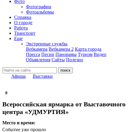
Фото
Фотографии
Фотоальбомы
Справка
О городе
Работа
Транспорт
Еще
Экстренные службы
Вебкамера
Вебкамера 2
Карта города
Пресса
Песни
Панорамы
Туризм
Видео
Объявления
Сайты
Полезно
Афиша
Выставки
0
Всероссийская ярмарка от Выставочного
центра «УДМУРТИЯ»
Место и время:
Событие уже прошло