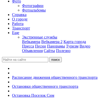
Фото
Фотографии
Фотоальбомы
Справка
О городе
Работа
Транспорт
Еще
Экстренные службы
Вебкамера
Вебкамера 2
Карта города
Пресса
Песни
Панорамы
Туризм
Видео
Объявления
Сайты
Полезно
Расписание движения общественного транспорта
Остановки общественного транспорта
Остановка Поселок Сим