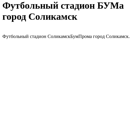
Футбольный стадион БУМа
город Соликамск
Футбольный стадион СоликамскБумПрома город Соликамск.