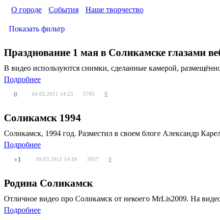
О городе
События
Наше творчество
Показать фильтр
Празднование 1 мая в Соликамске глазами в
В видео используются снимки, сделанные камерой, размещённо
Подробнее
0
04.05.2011
14:23
5785
0
Соликамск 1994
Соликамск, 1994 год. Разместил в своем блоге Александр Карел
Подробнее
+1
09.03.2011
14:19
3957
0
Родина Соликамск
Отличное видео про Соликамск от некоего MrLis2009. На вид
Подробнее