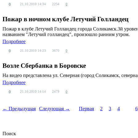
0
21.10.2010
14:34
2254
0
Пожар в ночном клубе Летучий Голландец
Пожар в клубе Летучий Голландец города Соликамск.3й уровен
названием "Летучий голландец", произошло ранним утром.
Подробнее
0
21.10.2010
14:23
3670
0
Возле Сбербанка в Боровске
На видео представлена ул. Северная (город Соликамск, северная
Подробнее
0
21.10.2010
14:14
2479
0
← Предыдущая
Следующая →
Первая
2
3
4
5
6
Поиск