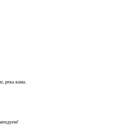
и, река кама.
омендуем!