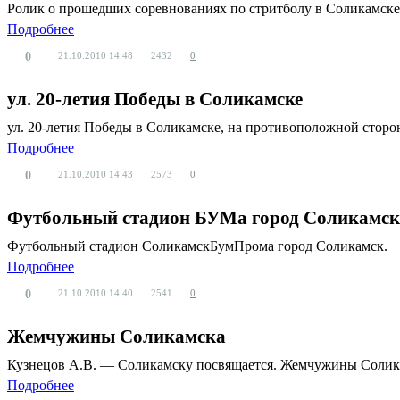
Ролик о прошедших соревнованиях по стритболу в Соликамске
Подробнее
0
21.10.2010
14:48
2432
0
ул. 20-летия Победы в Соликамске
ул. 20-летия Победы в Соликамске, на противоположной сторо
Подробнее
0
21.10.2010
14:43
2573
0
Футбольный стадион БУМа город Соликамск
Футбольный стадион СоликамскБумПрома город Соликамск.
Подробнее
0
21.10.2010
14:40
2541
0
Жемчужины Соликамска
Кузнецов А.В. — Соликамску посвящается. Жемчужины Солика
Подробнее