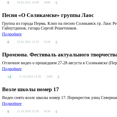
0
24.02.2011
14:08
4449
0
Песня «О Соликамске» группы Лаос
Группа из города Пермь. Клип на песню Соликамск гр. Лаос Р
Гайнутдинов, гитара Сергей Решетников.
Подробнее
0
22.01.2011
12:23
6120
0
Промзона. Фестиваль актуального творчества
Отличное видео о прошедшем 27-28 августа в Соликамске (Пер
Подробнее
+2
21.10.2010
15:38
2286
0
Возле школы номер 17
Видео снято возле школы номер 17. Перекресток улиц Северная
Подробнее
0
21.10.2010
15:29
4134
0