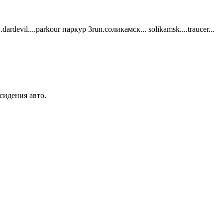
.dardevil....parkour паркур 3run.соликамск... solikamsk....traucer...
сидения авто.