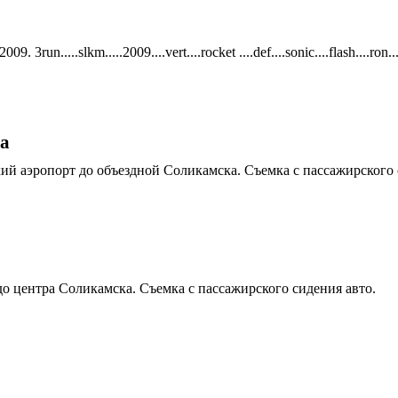
.....slkm.....2009....vert....rocket ....def....sonic....flash....ron...
ка
кий аэропорт до объездной Соликамска. Съемка с пассажирского 
до центра Соликамска. Съемка с пассажирского сидения авто.