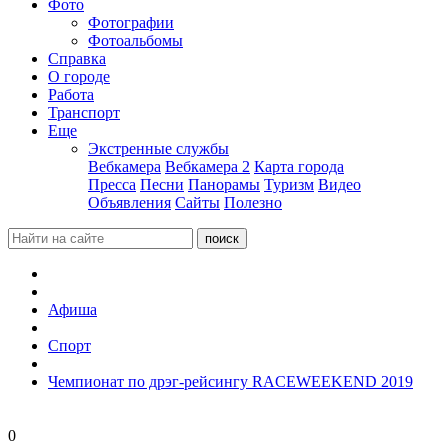
Фото
Фотографии
Фотоальбомы
Справка
О городе
Работа
Транспорт
Еще
Экстренные службы
Вебкамера
Вебкамера 2
Карта города
Пресса
Песни
Панорамы
Туризм
Видео
Объявления
Сайты
Полезно
Афиша
Спорт
Чемпионат по дрэг-рейсингу RACEWEEKEND 2019
0