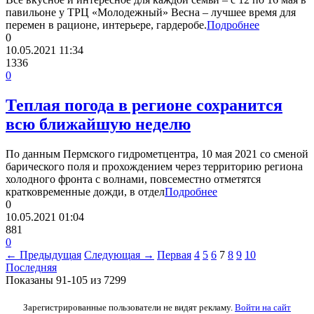
павильоне у ТРЦ «Молодежный» Весна – лучшее время для
перемен в рационе, интерьере, гардеробе.
Подробнее
0
10.05.2021
11:34
1336
0
Теплая погода в регионе сохранится
всю ближайшую неделю
По данным Пермского гидрометцентра, 10 мая 2021 со сменой
барического поля и прохождением через территорию региона
холодного фронта с волнами, повсеместно отметятся
кратковременные дожди, в отдел
Подробнее
0
10.05.2021
01:04
881
0
← Предыдущая
Следующая →
Первая
4
5
6
7
8
9
10
Последняя
Показаны 91-105 из 7299
Зарегистрированные пользователи не видят рекламу.
Войти на сайт