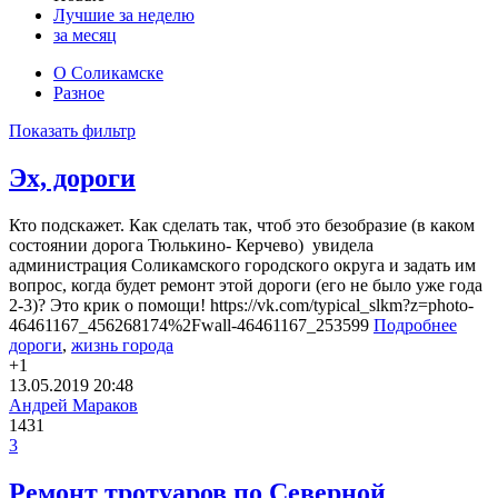
Лучшие за неделю
за месяц
О Соликамске
Разное
Показать фильтр
Эх, дороги
Кто подскажет. Как сделать так, чтоб это безобразие (в каком
состоянии дорога Тюлькино- Керчево) увидела
администрация Соликамского городского округа и задать им
вопрос, когда будет ремонт этой дороги (его не было уже года
2-3)? Это крик о помощи! https://vk.com/typical_slkm?z=photo-
46461167_456268174%2Fwall-46461167_253599
Подробнее
дороги
,
жизнь города
+1
13.05.2019
20:48
Андрей Мараков
1431
3
Ремонт тротуаров по Северной