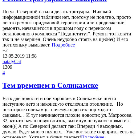
По ул. Северной начали делать тротуары. Никакой
информационной таблички нет, поэтому не понятно, просто
ли это ремонт придомовой территории или продолжение
ремонта, начавшегося в прошлом году с переносом
остановочного комплекса "Пединститут". Ремонт тот кстати
так и не завершен. Очень неудобно стоять на щебне(( И его
потихоньку вымывает.
Подробнее
+2
13.05.2019
11:58
natalyCat
1309
4
Тем временем в Соликамске
Есть две новости и обе хорошие: в Соликамске почти
наступило лето и наконец-то отключили отопление. Но
некоторые соликамцы почему-то до сих пор ходят с
санками... И тут начинаются плохие новости: ул. Матросова,
32, кто-то начал новую жизнь, выкинув ненужное прямо из
окон((( А по Северной делают так: Впереди 4 выходных,
думаю, будет много пьяных... Уже вот такие сюрпризы есть на
остановках. Хотя их в будни хватает!
Подробнее