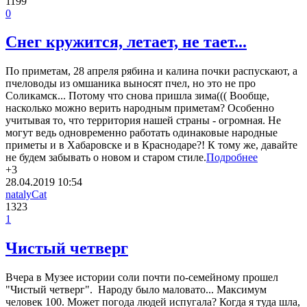
1199
0
Снег кружится, летает, не тает...
По приметам, 28 апреля рябина и калина почки распускают, а
пчеловоды из омшаника выносят пчел, но это не про
Соликамск... Потому что снова пришла зима((( Вообще,
насколько можно верить народным приметам? Особенно
учитывая то, что территория нашей страны - огромная. Не
могут ведь одновременно работать одинаковые народные
приметы и в Хабаровске и в Краснодаре?! К тому же, давайте
не будем забывать о новом и старом стиле.
Подробнее
+3
28.04.2019
10:54
natalyCat
1323
1
Чистый четверг
Вчера в Музее истории соли почти по-семейному прошел
"Чистый четверг". Народу было маловато... Максимум
человек 100. Может погода людей испугала? Когда я туда шла,