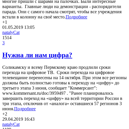
многие пришли с шарами на палочках. Были интересные
варианты. Главные люди на демонстрации - распорядители
парада. Они с самого начала смотрят, чтобы все учреждения
встали в колонну на своё место.
Подробнее
+1
01.05.2019
13:05
natalyCat
1514
3
Нужна ли нам цифра?
Соликамску и всему Пермскому краю продлили сроки
перехода на цифровое ТВ. Сроки перехода на цифровое
телевещание перенесены на 14 октября. При этом все регионы
должны быть полностью готовы к переходу на «цифру» до
третьего этапа 3 июня, сообщает "Коммерсант":
www.kommersant.ru/doc/3959497 . "Ранее планировалось
завершить переход на «цифру» на всей территории России в
три этапа, отключив от «аналога» оставшиеся 57 регионов 3
июня.
Подробнее
+2
29.04.2019
16:43
natalyCat