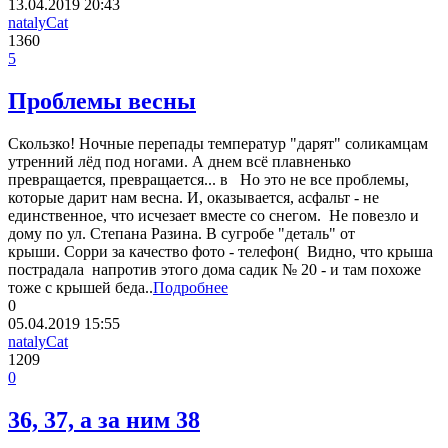
13.04.2019
20:43
natalyCat
1360
5
Проблемы весны
Скользко! Ночные перепады температур "дарят" соликамцам
утренний лёд под ногами. А днем всё плавненько
превращается, превращается... в Но это не все проблемы,
которые дарит нам весна. И, оказывается, асфальт - не
единственное, что исчезает вместе со снегом. Не повезло и
дому по ул. Степана Разина. В сугробе "деталь" от
крыши. Сорри за качество фото - телефон( Видно, что крыша
пострадала напротив этого дома садик № 20 - и там похоже
тоже с крышей беда..
Подробнее
0
05.04.2019
15:55
natalyCat
1209
0
36, 37, а за ним 38