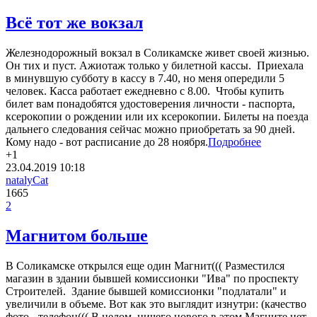
Всё тот же вокзал
Железнодорожный вокзал в Соликамске живет своей жизнью.
Он тих и пуст. Ажиотаж только у билетной кассы. Приехала
в минувшую субботу в кассу в 7.40, но меня опередили 5
человек. Касса работает ежедневно с 8.00. Чтобы купить
билет вам понадобятся удостоверения личности - паспорта,
ксерокопии о рождении или их ксерокопии. Билеты на поезда
дальнего следования сейчас можно приобретать за 90 дней.
Кому надо - вот расписание до 28 ноября.
Подробнее
+1
23.04.2019
10:18
natalyCat
1665
2
Магнитом больше
В Соликамске открылся еще один Магнит((( Разместился
магазин в здании бывшей комиссионки "Ива" по проспекту
Строителей. Здание бывшей комиссионки "подлатали" и
увеличили в объеме. Вот как это выглядит изнутри: (качество
фото - телефон((( В целом, ничего нового в этом Магните нет