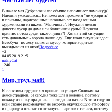
Чистый лес чудесен
В начале мая Дубравский лес обычно напоминает помойку(((
Идешь и ужасаешься... Не помогают прохожим "не мусорить"
и призывы, нарисованные несколько лет назад юными
художниками из школы "Мальчик.ru". Неужели нельзя
донести мусор до дома или ближайшей урны? Неужели
приятно потом среди такого гулять?! Хотя в этой ситуации
есть довольные - ворона нашла еду! Еще такая ситуация вдоль
Всеобуча - по лесу валяется мусор, которые водители
выкидывают из окон!
Подробнее
+2
04.05.2019
21:51
natalyCat
1246
1
Мир, труд, май!
Коллективы трудящихся прошли по улицам Соликамска
демонстрацией. Я сегодня тоже шла в колонне, поэтому
покажу изнанку праздника: в ожидании начала В этом году по
всей стране рекомендуют не засорять окружающую атмосферу
и природу и отказаться от запуска шариков с гелием, поэтому