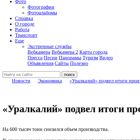
Фото
Фотографии
Фотоальбомы
Справка
О городе
Работа
Транспорт
Еще
Экстренные службы
Вебкамера
Вебкамера 2
Карта города
Пресса
Песни
Панорамы
Туризм
Видео
Объявления
Сайты
Полезно
Новости
Экономика
«Уралкалий» подвел итоги произ
«Уралкалий» подвел итоги про
На 600 тысяч тонн снизился объем производства.