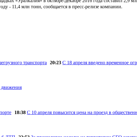
дках «Уралкалия» в октябре-декабре 2016 года составил 2,9 млн
году - 11,4 млн тонн, сообщается в пресс-релизе компании.
20:23
C 18 апреля введено временное ог
а движения
18:38
С 10 апреля повысится цена на проезд в обществен