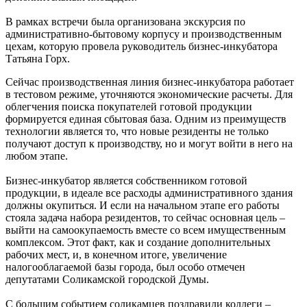
В рамках встречи была организована экскурсия по
административно-бытовому корпусу и производственным
цехам, которую провела руководитель бизнес-инкубатора
Татьяна Горх.
Сейчас производственная линия бизнес-инкубатора работает
в тестовом режиме, уточняются экономические расчеты. Для
облегчения поиска покупателей готовой продукции
формируется единая сбытовая база. Одним из преимуществ
технологии является то, что новые резиденты не только
получают доступ к производству, но и могут войти в него на
любом этапе.
Бизнес-инкубатор является собственником готовой
продукции, в идеале все расходы административного здания
должны окупиться. И если на начальном этапе его работы
стояла задача набора резидентов, то сейчас основная цель –
выйти на самоокупаемость вместе со всем имущественным
комплексом. Этот факт, как и создание дополнительных
рабочих мест, и, в конечном итоге, увеличение
налогооблагаемой базы города, был особо отмечен
депутатами Соликамской городской Думы.
С большим событием соликамцев поздравили коллеги –