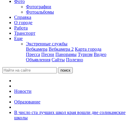
Фото
Фотографии
Фотоальбомы
Справка
О городе
Работа
Транспорт
Еще
Экстренные службы
Вебкамера
Вебкамера 2
Карта города
Пресса
Песни
Панорамы
Туризм
Видео
Объявления
Сайты
Полезно
Новости
Образование
В число ста лучших школ края вошли две соликамские
школы