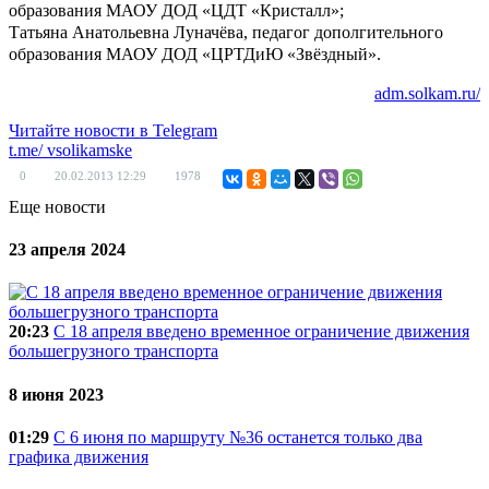
образования МАОУ ДОД «ЦДТ «Кристалл»;
Татьяна Анатольевна Луначёва, педагог дополгительного
образования МАОУ ДОД «ЦРТДиЮ «Звёздный».
adm.solkam.ru/
Читайте новости в
Telegram
t.me/
vsolikamske
0
20.02.2013
12:29
1978
Еще новости
23 апреля 2024
20:23
C 18 апреля введено временное ограничение движения
большегрузного транспорта
8 июня 2023
01:29
С 6 июня по маршруту №36 останется только два
графика движения