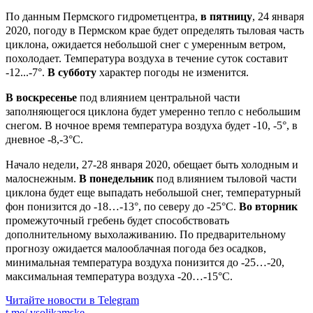
По данным Пермского гидрометцентра,
в пятницу
, 24 января
2020, погоду в Пермском крае будет определять тыловая часть
циклона, ожидается небольшой снег с умеренным ветром,
похолодает. Температура воздуха в течение суток составит
-12...-7°.
В субботу
характер погоды не изменится.
В воскресенье
под влиянием центральной части
заполняющегося циклона будет умеренно тепло с небольшим
снегом. В ночное время температура воздуха будет -10, -5°, в
дневное -8,-3°С.
Начало недели, 27-28 января 2020, обещает быть холодным и
малоснежным.
В понедельник
под влиянием тыловой части
циклона будет еще выпадать небольшой снег, температурный
фон понизится до -18…-13°, по северу до -25°С.
Во вторник
промежуточный гребень будет способствовать
дополнительному выхолаживанию. По предварительному
прогнозу ожидается малооблачная погода без осадков,
минимальная температура воздуха понизится до -25…-20,
максимальная температура воздуха -20…-15°С.
Читайте новости в
Telegram
t.me/
vsolikamske