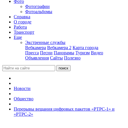
Фото
Фотографии
Фотоальбомы
Справка
О городе
Работа
Транспорт
Еще
Экстренные службы
Вебкамера
Вебкамера 2
Карта города
Пресса
Песни
Панорамы
Туризм
Видео
Объявления
Сайты
Полезно
Новости
Общество
Перерывы вещания цифровых пакетов «РТРС-1» и
«РТРС-2»