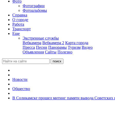
Фото
Фотографии
Фотоальбомы
Справка
О городе
Работа
Транспорт
Еще
Экстренные службы
Вебкамера
Вебкамера 2
Карта города
Пресса
Песни
Панорамы
Туризм
Видео
Объявления
Сайты
Полезно
Новости
Общество
В Соликамске прошел митинг памяти вывода Советских 