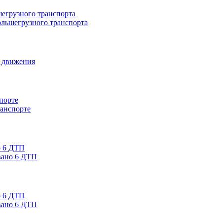
ольшегрузного транспорта
а движения
ранспорте
вано 6 ДТП
вано 6 ДТП