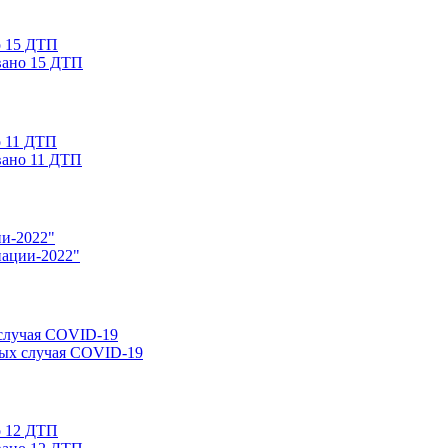
вано 15 ДТП
вано 11 ДТП
нации-2022"
вых случая COVID-19