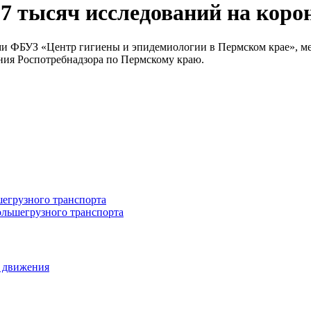
37 тысяч исследований на коро
ми ФБУЗ «Центр гигиены и эпидемиологии в Пермском крае», ме
ния Роспотребнадзора по Пермскому краю.
ольшегрузного транспорта
а движения