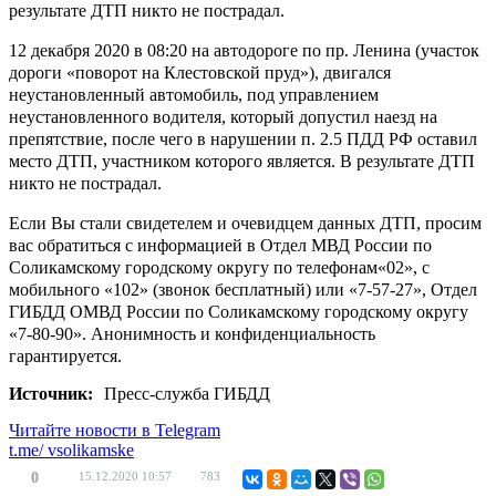
результате ДТП никто не пострадал.
12 декабря 2020 в 08:20 на автодороге по пр. Ленина (участок
дороги «поворот на Клестовской пруд»), двигался
неустановленный автомобиль, под управлением
неустановленного водителя, который допустил наезд на
препятствие, после чего в нарушении п. 2.5 ПДД РФ оставил
место ДТП, участником которого является. В результате ДТП
никто не пострадал.
Если Вы стали свидетелем и очевидцем данных ДТП, просим
вас обратиться с информацией в Отдел МВД России по
Соликамскому городскому округу по телефонам«02», с
мобильного «102» (звонок бесплатный) или «7-57-27», Отдел
ГИБДД ОМВД России по Соликамскому городскому округу
«7-80-90». Анонимность и конфиденциальность
гарантируется.
Источник:
Пресс-служба ГИБДД
Читайте новости в
Telegram
t.me/
vsolikamske
0
15.12.2020
10:57
783