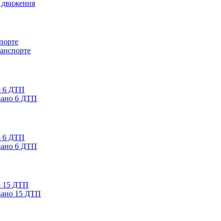
а движения
ранспорте
вано 6 ДТП
вано 6 ДТП
вано 15 ДТП